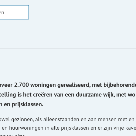
n de
Planning
Sfeerimpressie
Berichten
Contact
uurt
r
eveer 2.700 woningen gerealiseerd, met bijbehorend
telling is het creëren van een duurzame wijk, met w
n en prijsklassen.
zowel gezinnen, als alleenstaanden en aan mensen met en
en huurwoningen in alle prijsklassen en er zijn vrije kave