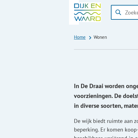
I
Wonen
Zoeken
Wanneer
b
resultaten
beschikbaa
Home
Wonen
zijn
kun
je
hierdoor
navigeren
door
In De Draai worden ong
pijl
voorzieningen. De doels
omhoog
in diverse soorten, mate
en
omlaag
De wijk biedt ruimte aan 
te
beperking. Er komen koop- 
gebruiken.