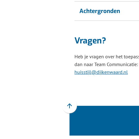
Achtergronden
Vragen?
Heb je vragen over het toepass
dan naar Team Communicatie
(Verw
huisstijl@dijkenwaard.nl
naar
een
e-
maila
Scroll
naar
boven
naar