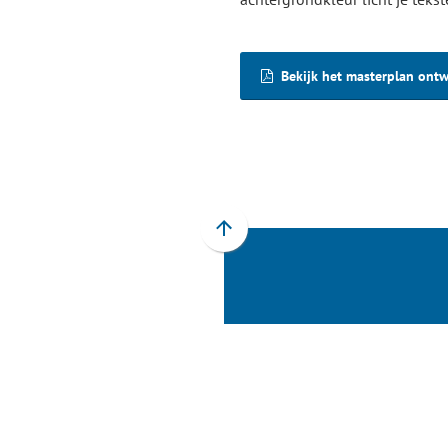
Bekijk het masterplan ont
Scroll
naar
boven
naar
het
begin
van
de
paginainhoud