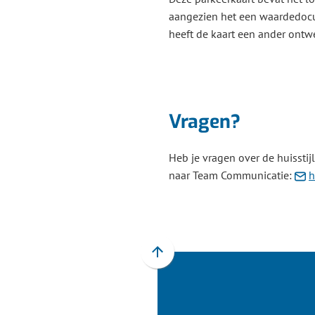
aangezien het een waardedocum
heeft de kaart een ander ontw
Vragen?
Heb je vragen over de huisstij
naar Team Communicatie:
h
Scroll
naar
boven
naar