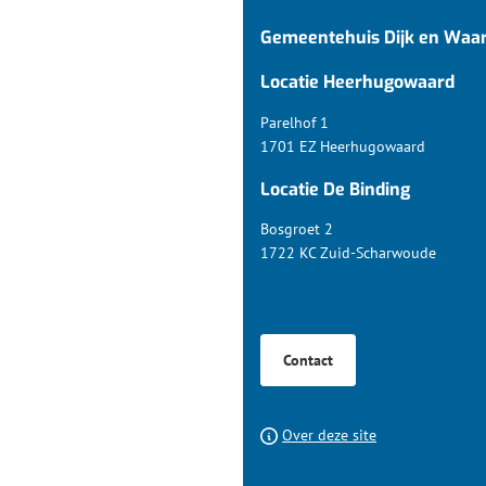
naar
Gemeentehuis Dijk en Waa
boven
naar
Locatie Heerhugowaard
het
begin
Parelhof 1
van
1701 EZ Heerhugowaard
de
Locatie De Binding
paginainhoud
Bosgroet 2
1722 KC Zuid-Scharwoude
Contact
Over deze site