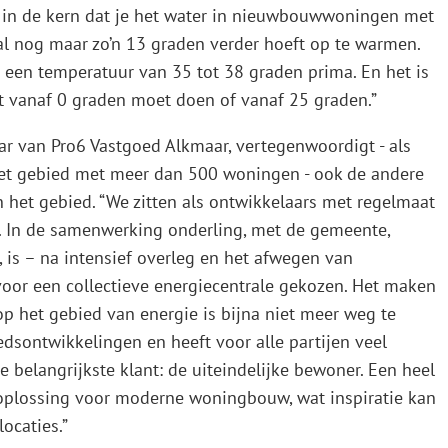
t in de kern dat je het water in nieuwbouwwoningen met
nog maar zo’n 13 graden verder hoeft op te warmen.
 een temperatuur van 35 tot 38 graden prima. En het is
at vanaf 0 graden moet doen of vanaf 25 graden.”
ar van Pro6 Vastgoed Alkmaar, vertegenwoordigt - als
het gebied met meer dan 500 woningen - ook de andere
in het gebied. “We zitten als ontwikkelaars met regelmaat
 In de samenwerking onderling, met de gemeente,
 is – na intensief overleg en het afwegen van
voor een collectieve energiecentrale gekozen. Het maken
op het gebied van energie is bijna niet meer weg te
edsontwikkelingen en heeft voor alle partijen veel
belangrijkste klant: de uiteindelijke bewoner. Een heel
oplossing voor moderne woningbouw, wat inspiratie kan
ocaties.”