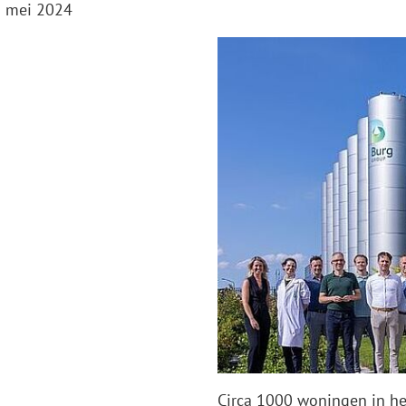
:
 mei 2024
Gebruik
de
enter-
toets
om
een
waarde
te
selecteren.
Circa 1000 woningen in he