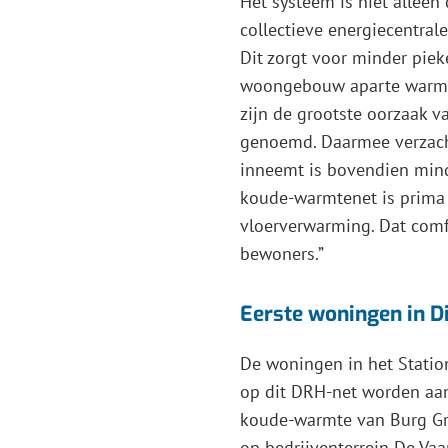
Het systeem is niet alleen
collectieve energiecentrale
Dit zorgt voor minder pieke
woongebouw aparte warmte
zijn de grootste oorzaak v
genoemd. Daarmee verzacht
inneemt is bovendien min
koude-warmtenet is prima
vloerverwarming. Dat comf
bewoners.”
Eerste woningen in D
De woningen in het Station
op dit DRH-net worden aa
koude-warmte van Burg Gro
op bedrijventerrein De Vaa