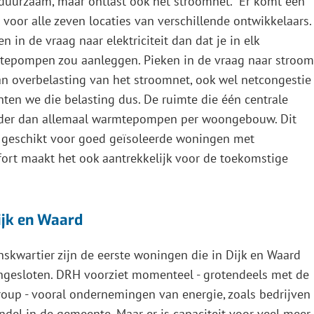
 duurzaam, maar ontlast ook het stroomnet. “Er komt een
 voor alle zeven locaties van verschillende ontwikkelaars.
n in de vraag naar elektriciteit dan dat je in elk
pompen zou aanleggen. Pieken in de vraag naar stroom
an overbelasting van het stroomnet, ook wel netcongestie
en we die belasting dus. De ruimte die één centrale
der dan allemaal warmtepompen per woongebouw. Dit
 geschikt voor goed geïsoleerde woningen met
ort maakt het ook aantrekkelijk voor de toekomstige
ijk en Waard
skwartier zijn de eerste woningen die in Dijk en Waard
ngesloten. DRH voorziet momenteel - grotendeels met de
up - vooral ondernemingen van energie, zoals bedrijven
ndel in de gemeente. Maar er is capaciteit voor veel meer.