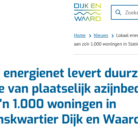
Deelprojecte
Zoeken
Wanneer
resultaten
beschikbaa
Home
Nieuws
Lokaal ener
zijn
aan zo’n 1.000 woningen in Stati
kun
je
hierdoor
 energienet levert duu
navigeren
e van plaatselijk azijnbed
door
pijl
’n 1.000 woningen in
omhoog
en
nskwartier Dijk en Waar
omlaag
te
gebruiken.