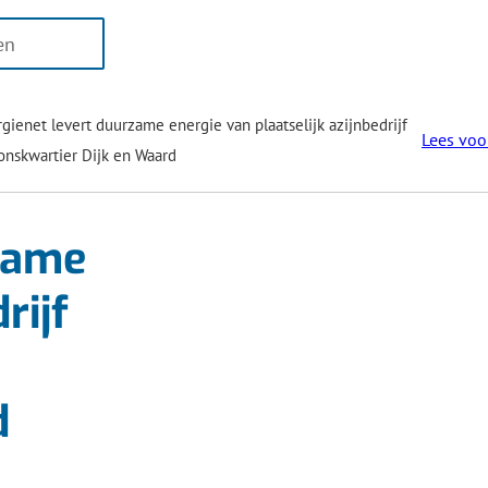
n
Publicaties
Sfeerimpressie
Nieuws
Over
r
gienet levert duurzame energie van plaatselijk azijnbedrijf
Lees voo
onskwartier Dijk en Waard
rzame
rijf
d