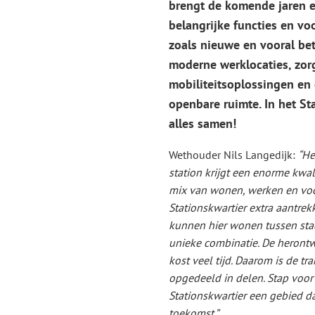
brengt de komende jaren e
belangrijke functies en voo
zoals nieuwe en vooral be
moderne werklocaties, zor
mobiliteitsoplossingen en
openbare ruimte. In het St
alles samen!
Wethouder Nils Langedijk:
“He
station krijgt een enorme kwal
mix van wonen, werken en voo
Stationskwartier extra aantre
kunnen hier wonen tussen stad
unieke combinatie. De herontw
kost veel tijd. Daarom is de t
opgedeeld in delen. Stap voo
Stationskwartier een gebied da
toekomst.”