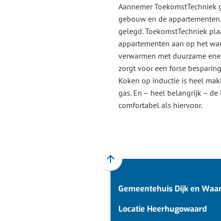
Aannemer ToekomstTechniek ga
gebouw en de appartementen.
gelegd. ToekomstTechniek plaat
appartementen aan op het war
verwarmen met duurzame energ
zorgt voor een forse besparing
Koken op inductie is heel makk
gas. En – heel belangrijk – 
comfortabel als hiervoor.
Scroll
naar
Gemeentehuis Dijk en Waa
boven
naar
Locatie Heerhugowaard
het