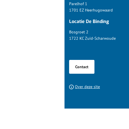
begin
Parelhof 1
van
1701 EZ Heerhugowaard
de
Locatie De Binding
paginainhoud
Bosgroet 2
1722 KC Zuid-Scharwoude
Contact
Over deze site