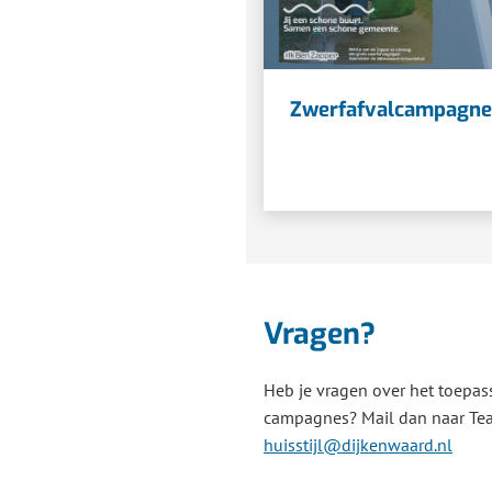
Zwerfafvalcampagne
Vragen?
Heb je vragen over het toepass
campagnes? Mail dan naar T
(Verw
huisstijl@dijkenwaard.nl
naar