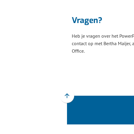
Vragen?
Heb je vragen over het Power
contact op met Bertha Maijer, 
Office.
Scroll
naar
boven
naar
het