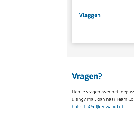
Vlaggen
Vragen?
Heb je vragen over het toepass
uiting? Mail dan naar Team C
(Verw
huisstijl@dijkenwaard.nl
naar
een
e-