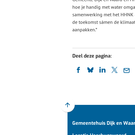
hoe je handig met water omga
samenwerking met het HHNK a
de toekomst sámen de klima
aanpakken.”
Deel deze pagina:
(Verwijst
(Verwijst
(Verwijst
(Verwijst
(Ver
naar
naar
naar
naar
naa
een
een
een
een
een
externe
externe
externe
externe
e-
website)
website)
website)
website)
mail
Scroll
naar
Gemeentehuis Dijk en Waa
boven
naar