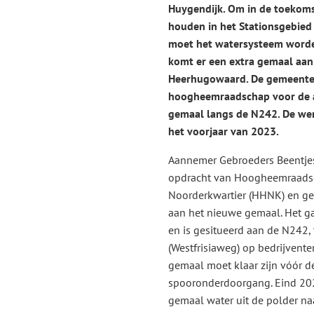
Huygendijk. Om in de toekoms
houden in het Stationsgebied
moet het watersysteem word
komt er een extra gemaal aan
Heerhugowaard. De gemeente
hoogheemraadschap voor de a
gemaal langs de N242. De we
het voorjaar van 2023.
Aannemer Gebroeders Beentjes 
opdracht van Hoogheemraads
Noorderkwartier (HHNK) en ge
aan het nieuwe gemaal. Het ga
en is gesitueerd aan de N242,
(Westfrisiaweg) op bedrijventer
gemaal moet klaar zijn vóór d
spooronderdoorgang. Eind 20
gemaal water uit de polder naa